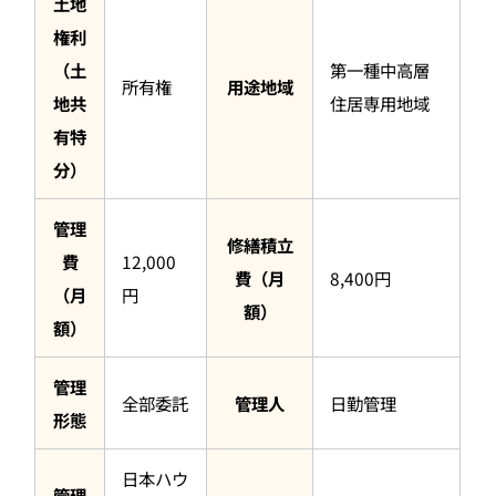
土地
権利
（土
第一種中高層
所有権
用途地域
地共
住居専用地域
有特
分）
管理
修繕積立
費
12,000
費（月
8,400円
（月
円
額）
額）
管理
全部委託
管理人
日勤管理
形態
日本ハウ
管理