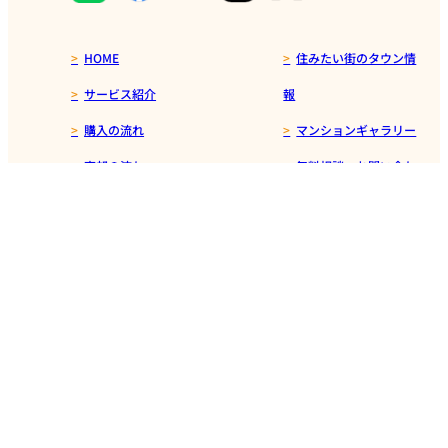
HOME
住みたい街のタウン情
サービス紹介
報
購入の流れ
マンションギャラリー
売却の流れ
無料相談・お問い合わ
リフォーム・リノベーション
せ
FPについて
売却査定フォーム
得する仲介手数料
会社概要
お知らせ
スタッフブログ
よくある質問
お客様の声