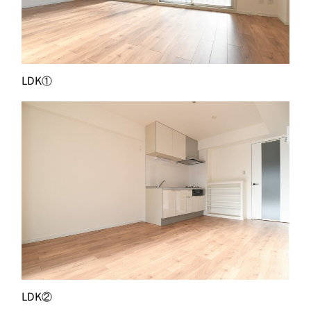
LDK①
LDK②