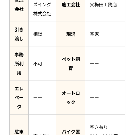
ズイング
施工会社
㈱梅田工務店
会社
株式会社
引き
相談
現況
空家
渡し
事務
ペット飼
所利
不可
ーー
育
用
エレ
オートロ
ベー
ーー
ーー
ック
タ
空き有り
駐車
バイク置