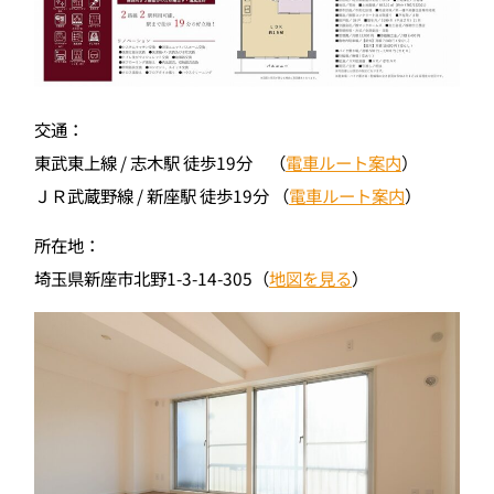
交通：
東武東上線 / 志木駅 徒歩19分 （
電車ルート案内
）
ＪＲ武蔵野線 / 新座駅 徒歩19分 （
電車ルート案内
）
所在地：
埼玉県新座市北野1-3-14-305（
地図を見る
）