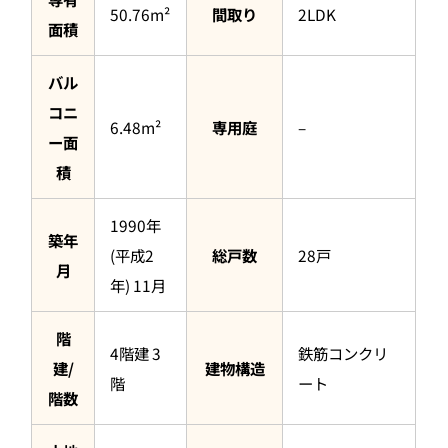
50.76m²
間取り
2LDK
面積
バル
コニ
6.48m²
専用庭
–
ー面
積
1990年
築年
(平成2
総戸数
28戸
月
年) 11月
階
4階建 3
鉄筋コンクリ
建/
建物構造
階
ート
階数